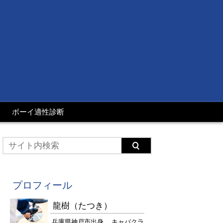
ボーイ適性診断
プロフィール
龍樹（たつき）
兵庫県神戸市出身。 キャバクラ