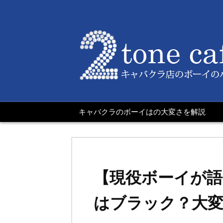
キャバクラのボーイはの大変さを解説
【現役ボーイが
はブラック？大