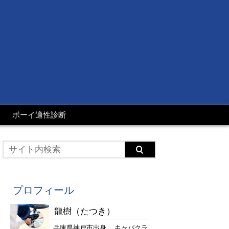
ボーイ適性診断
プロフィール
龍樹（たつき）
兵庫県神戸市出身。 キャバクラ