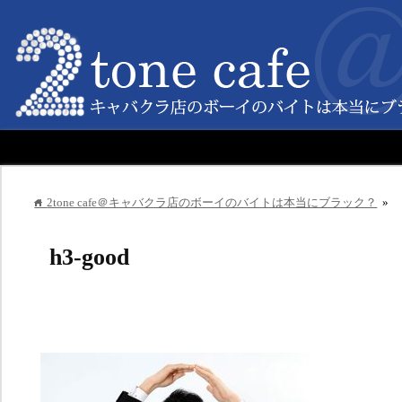
2tone cafe＠キャバクラ店のボーイのバイトは本当にブラック？
»
home
h3-good