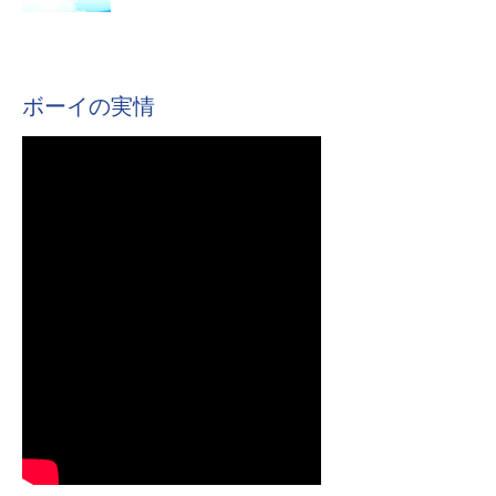
ボーイの実情