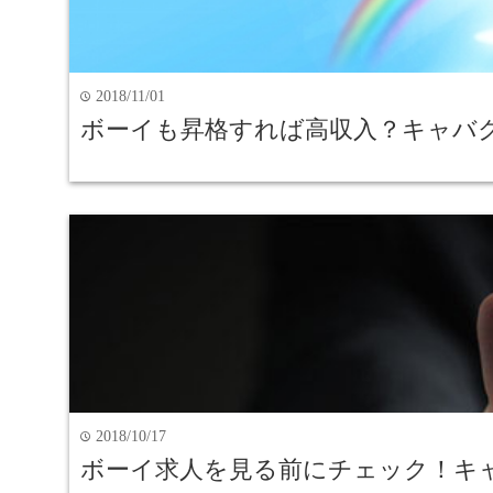
2018/11/01
time
ボーイも昇格すれば高収入？キャバ
2018/10/17
time
ボーイ求人を見る前にチェック！キ