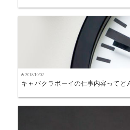
2018/10/02
time
キャバクラボーイの仕事内容ってど