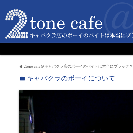
2tone cafe＠キャバクラ店のボーイのバイトは本当にブラック
home
キャバクラのボーイについて
folder