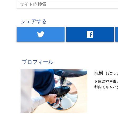
シェアする
twitter
facebook
プロフィール
龍樹（たつ
兵庫県神戸市
都内でキャバ