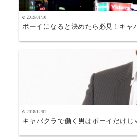
2019/01/10
time
ボーイになると決めたら必見！キャ
2018/12/01
time
キャバクラで働く男はボーイだけじ