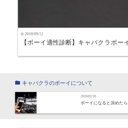
2018/09/12
time
【ボーイ適性診断】キャバクラボー
キャバクラのボーイについて
2019/01/10
ボーイになると決めたら