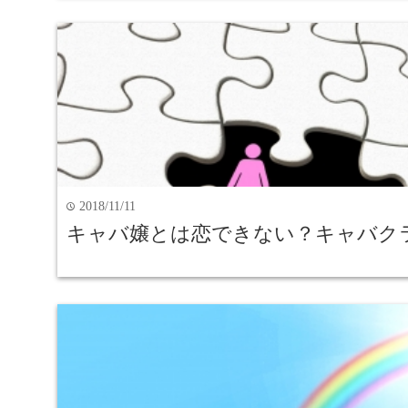
2018/11/11
time
キャバ嬢とは恋できない？キャバク